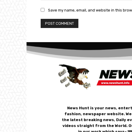
Save my name, email, and website in this brow
News Hunt is your news, enter
fashion, newspaper website. We
the latest breaking news, Daily e
videos straight from the World. O
in our work which says- ख़बर