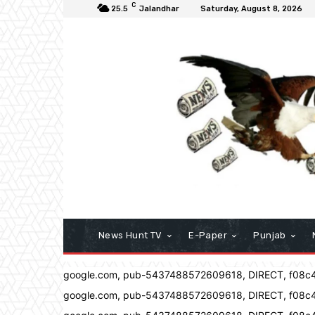
C
25.5
Jalandhar
Saturday, August 8, 2026
News Hunt TV
E-Paper
Punjab
google.com, pub-5437488572609618, DIRECT, f08c
google.com, pub-5437488572609618, DIRECT, f08c