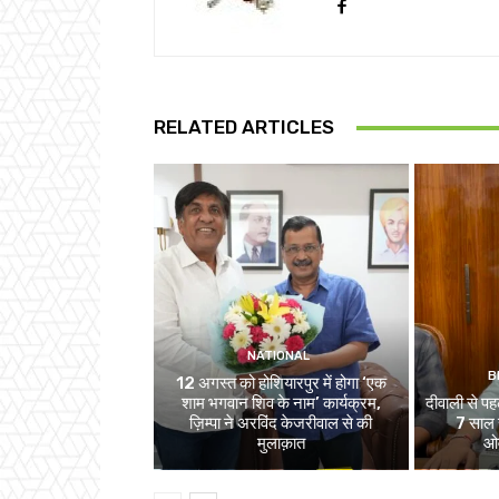
RELATED ARTICLES
NATIONAL
B
12 अगस्त को होशियारपुर में होगा ‘एक
शाम भगवान शिव के नाम’ कार्यक्रम,
दीवाली से पहल
ज़िम्पा ने अरविंद केजरीवाल से की
7 साल स
मुलाक़ात
ओव