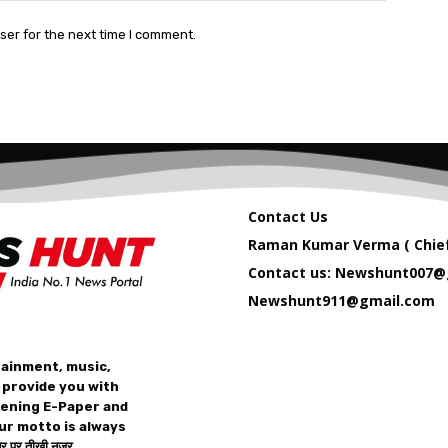
ser for the next time I comment.
Contact Us
Raman Kumar Verma ( Chief
Contact us: Newshunt007@
Newshunt911@gmail.com
tainment, music,
 provide you with
vening E-Paper and
ur motto is always
 पर तीख़ी नज़र