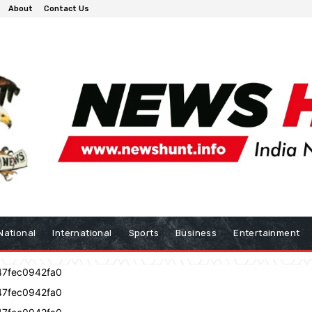
About
Contact Us
National
International
Sports
Business
Entertainment
47fec0942fa0
47fec0942fa0