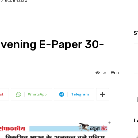
47fec0942fa0
S
Evening E-Paper 30-
58
0
st
WhatsApp
Telegram
L