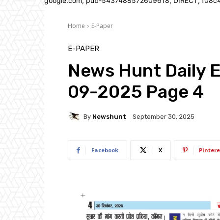
google.com, pub-5437488572609618, DIRECT, f08c
Home
E-Paper
E-PAPER
News Hunt Daily 
09-2025 Page 4
By
Newshunt
September 30, 2025
Facebook
X
Pintere