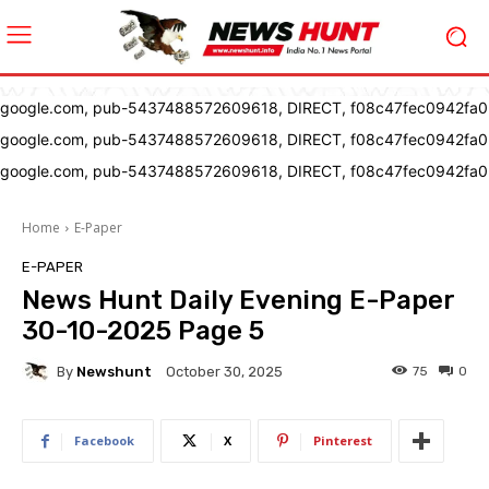
google.com, pub-5437488572609618, DIRECT, f08c47fec0942fa0
google.com, pub-5437488572609618, DIRECT, f08c47fec0942fa0
google.com, pub-5437488572609618, DIRECT, f08c47fec0942fa0
Home
E-Paper
E-PAPER
News Hunt Daily Evening E-Paper
30-10-2025 Page 5
By
Newshunt
75
0
October 30, 2025
Facebook
X
Pinterest