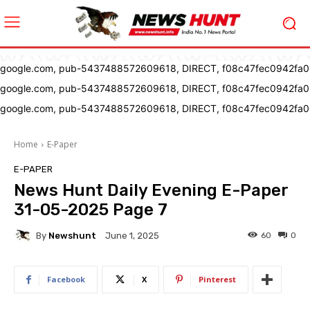
google.com, pub-5437488572609618, DIRECT, f08c47fec0942fa0
google.com, pub-5437488572609618, DIRECT, f08c47fec0942fa0
google.com, pub-5437488572609618, DIRECT, f08c47fec0942fa0
Home
E-Paper
E-PAPER
News Hunt Daily Evening E-Paper
31-05-2025 Page 7
By
Newshunt
60
0
June 1, 2025
Facebook
X
Pinterest