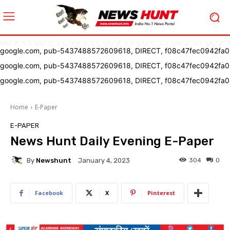
google.com, pub-5437488572609618, DIRECT, f08c47fec0942fa0
google.com, pub-5437488572609618, DIRECT, f08c47fec0942fa0
google.com, pub-5437488572609618, DIRECT, f08c47fec0942fa0
Home
E-Paper
E-PAPER
News Hunt Daily Evening E-Paper
By
Newshunt
304
0
January 4, 2023
Facebook
X
Pinterest