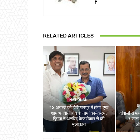
RELATED ARTICLES
NATIONAL
B
12 अगस्त को होशियारपुर में होगा ‘एक
शाम भगवान शिव के नाम’ कार्यक्रम,
दीवाली से पहल
ज़िम्पा ने अरविंद केजरीवाल से की
7 साल स
मुलाक़ात
ओव