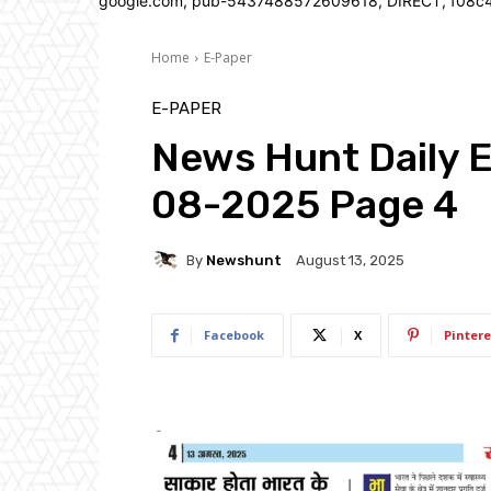
google.com, pub-5437488572609618, DIRECT, f08c
Home
E-Paper
E-PAPER
News Hunt Daily 
08-2025 Page 4
By
Newshunt
August 13, 2025
Facebook
X
Pintere