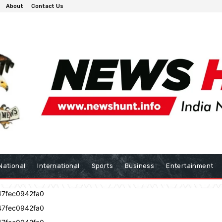
About
Contact Us
National
International
Sports
Business
Entertainment
47fec0942fa0
47fec0942fa0