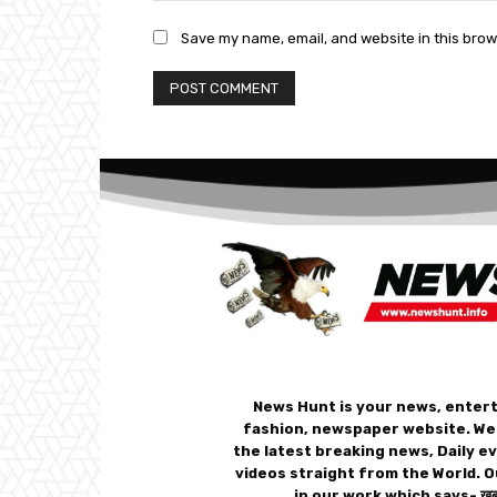
Save my name, email, and website in this brow
News Hunt is your news, enter
fashion, newspaper website. We
the latest breaking news, Daily e
videos straight from the World. O
in our work which says- ख़बर