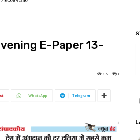
47fec0942fa0
S
Evening E-Paper 13-
56
0
st
WhatsApp
Telegram
L