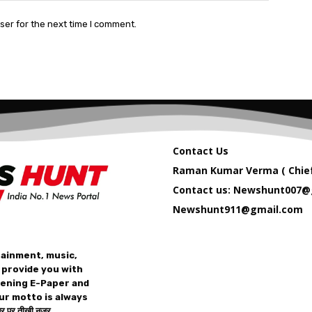
ser for the next time I comment.
Contact Us
Raman Kumar Verma ( Chief
Contact us: Newshunt007@
Newshunt911@gmail.com
tainment, music,
 provide you with
vening E-Paper and
ur motto is always
 पर तीख़ी नज़र