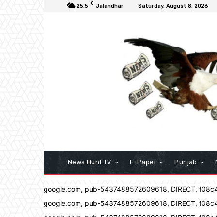
C
25.5
Jalandhar
Saturday, August 8, 2026
News Hunt TV
E-Paper
Punjab
google.com, pub-5437488572609618, DIRECT, f08c
google.com, pub-5437488572609618, DIRECT, f08c