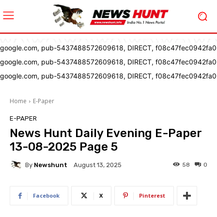
google.com, pub-5437488572609618, DIRECT, f08c47fec0942fa0
google.com, pub-5437488572609618, DIRECT, f08c47fec0942fa0
google.com, pub-5437488572609618, DIRECT, f08c47fec0942fa0
Home
E-Paper
E-PAPER
News Hunt Daily Evening E-Paper
13-08-2025 Page 5
By
Newshunt
58
0
August 13, 2025
Facebook
X
Pinterest