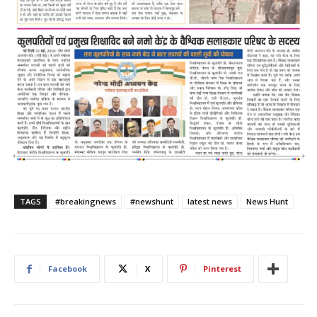
TAGS
#breakingnews
#newshunt
latest news
News Hunt
Facebook
X
Pinterest