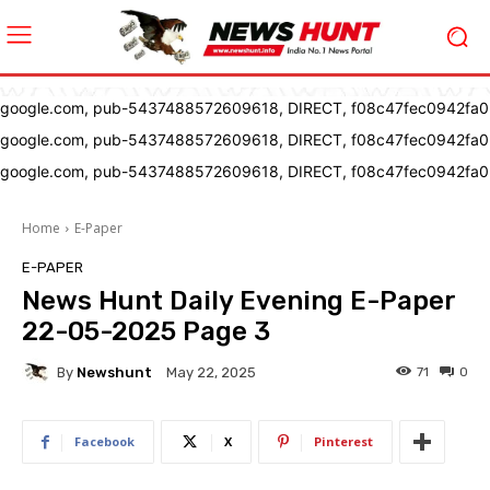
google.com, pub-5437488572609618, DIRECT, f08c47fec0942fa0
google.com, pub-5437488572609618, DIRECT, f08c47fec0942fa0
google.com, pub-5437488572609618, DIRECT, f08c47fec0942fa0
Home
E-Paper
E-PAPER
News Hunt Daily Evening E-Paper
22-05-2025 Page 3
By
Newshunt
71
0
May 22, 2025
Facebook
X
Pinterest