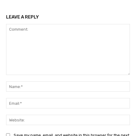
LEAVE A REPLY
Comment:
Na
Ema
Web
Save my name, email, and website in this browser for the next