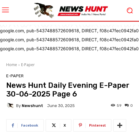
google.com, pub-5437488572609618, DIRECT, f08c47fec0942fa0
google.com, pub-5437488572609618, DIRECT, f08c47fec0942fa0
google.com, pub-5437488572609618, DIRECT, f08c47fec0942fa0
Home
E-Paper
E-PAPER
News Hunt Daily Evening E-Paper
30-06-2025 Page 6
By
Newshunt
59
0
June 30, 2025
Facebook
X
Pinterest