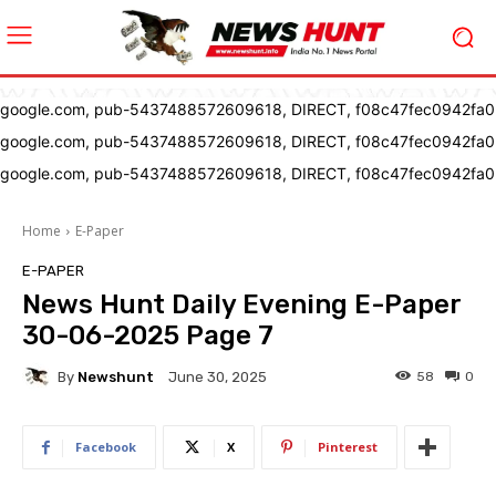
google.com, pub-5437488572609618, DIRECT, f08c47fec0942fa0
google.com, pub-5437488572609618, DIRECT, f08c47fec0942fa0
google.com, pub-5437488572609618, DIRECT, f08c47fec0942fa0
Home
E-Paper
E-PAPER
News Hunt Daily Evening E-Paper
30-06-2025 Page 7
By
Newshunt
58
0
June 30, 2025
Facebook
X
Pinterest